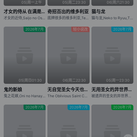
05|周一上午
05|周二23:30
06|周六21:30
才女的侍从 在满是高岭之花的贵族学校暗中照顾（毫无生活自理能力的）学院第一大小姐
奇招百出的维多利亚
猫与龙
才女的近侍,Saijo no Osewa: Takane no Hanadarake na Meimonkou de, Gakuin Ichi no Ojou-sama (Seikatsu Nouryoku Kaimu) wo Kagenagara Osewa suru Koto ni Narimashita,Rich Girl Caretaker: I'm Secretly the Caregiver of the Most Popular Girl in This Rich Kid School
底牌很多的维多利亚,Tefuda ga Oome no Victoria,Victoria of Many Faces
猫与龙,Neko to Ryuu,The Cat and the Dragon
2026年7月
轻小说改
2026年7月
05|周日01:30
06|周二22:30
05|周一23:30
鬼的新娘
无自觉圣女今天也无意识地释放力量
无用圣女的异世界美食之旅 凭借隐藏技能召唤露营车
鬼之花嫁,Oni no Hanayome,The Ogre's Bride
The Oblivious Saint Can't Contain Her Power,Mujikaku Seijo wa Kyou mo Muishiki ni Chikara wo Tare Nagasu
被遗弃的圣女的异世界饭旅隐藏技能召唤了露营车,无用圣女的异世界美食之旅 凭藉隱藏技能召唤露营车,Suterare Seijo no Isekai Gohan Tabi: Kakure Skill de Camping Car wo Shoukan shimashita
2026年7月
2026年7月
2026年7月