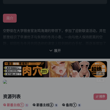
简介
空野驱在大学宿舍室友鸣海潮的带领下，参加了迎新联谊活动，并在
那里结识了早濑优子与失明的冬月小春。一向与他人保持距离的空
野，却因在与冬月共同选修的课堂上捡到她的白手杖，而逐渐增加了
与她相处的时光。 「好想放烟火哦。」 面对以开朗笑容说出这句话
展开

的冬月，让空野不禁感到格外耀眼。
资源列表
排序
新番主线①
新番主线②
备用①
5
5
5