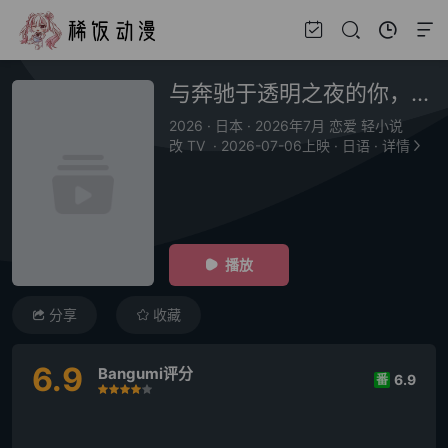
与奔驰于透明之夜的你，谈一场看不见的恋爱。
2026
·
日本
·
2026年7月 恋爱 轻小说
改 TV
·
2026-07-06上映
·
日语
·
详情
播放
分享
收藏
6.9
Bangumi评分
6.9
番
很差
较差
还行
推荐
力荐