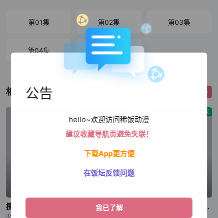
第01集
第02集
第03集
第04集
第05集
公告
相关影片
更多
2026年7月
BL
漫画改
hello~欢迎访问稀饭动漫
建议收藏导航页避免失联！
下载App更方便
在饭坛反馈问题
04|周六01:00
05|周三21:10
05|周二21:30
擅长逃跑的殿下 第二季
澈底对你成瘾
拯救替身千金的是冷酷无情冰之王子的爱
少主溜得快 第二季,Nige Jouzu no Wakagimi Season 2,The Elusive Samurai Season 2
,,,
,,,