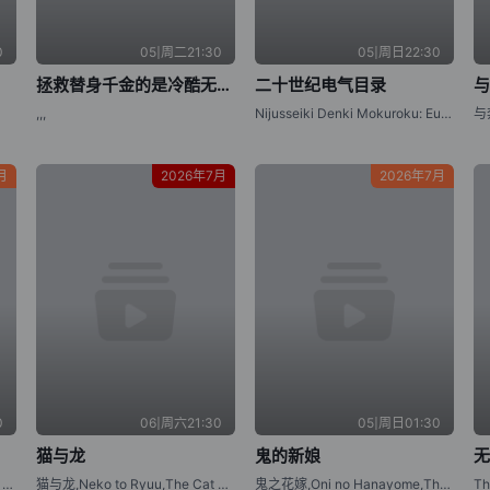
0
05|周二21:30
05|周日22:30
拯救替身千金的是冷酷无情冰之王子的爱
二十世纪电气目录
,,,
Nijusseiki Denki Mokuroku: Eureka Evrika,Sparks of Tomorrow
月
2026年7月
2026年7月
0
06|周六21:30
05|周日01:30
猫与龙
鬼的新娘
底牌很多的维多利亚,Tefuda ga Oome no Victoria,Victoria of Many Faces
猫与龙,Neko to Ryuu,The Cat and the Dragon
鬼之花嫁,Oni no Hanayome,The Ogre's Bride