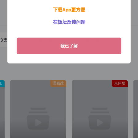
下载App更方便
在饭坛反馈问题
03集
第04集
第05集
L
漫画改
京阿尼