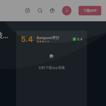
下载APP
无用圣女的异世界美食之旅 凭借隐藏技能召唤露营车
5.4
Bangumi评分
5.4
番
很差
较差
还行
推荐
力荐
扫码下载App观看