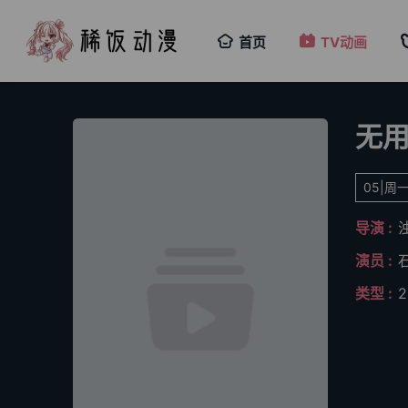
首页
TV动画
05|周一
导演 :
演员 :
类型 :