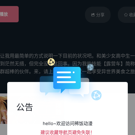
播放
分享
收
让我用最简单的方式说明一下目前的状况吧。和美少女高中生一
到茫然无措，但完全没有这回事。因为我的技能【露营车】简称
群超棒的伙伴。来，请上车吧！和大家一起享受异世界美食之旅
公告
hello~欢迎访问稀饭动漫
建议收藏导航页避免失联！