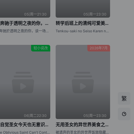
05|周一21:30
05|周一23:30
与奔驰于透明之夜的你，谈一场看不见的恋爱。
转学后班上的清纯可爱美少女，竟是小时候玩在一起的哥们儿
与奔驰於透明之夜的你，谈一场看不见的恋爱。
Tenkou-saki no Seiso Karen na Bishoujo ga, Mukashi Danshi to Omotte Issho ni Asonda Osananajimi Datta Ken,Oh Boy, Was I Wrong About Her
轻小说改
2026年7月
繁

06|周二22:30
05|周一23:30
无自觉圣女今天也无意识地释放力量
无用圣女的异世界美食之旅 凭借隐藏技能召唤露营车
The Oblivious Saint Can't Contain Her Power,Mujikaku Seijo wa Kyou mo Muishiki ni Chikara wo Tare Nagasu
被遗弃的圣女的异世界饭旅隐藏技能召唤了露营车,无用圣女的异世界美食之旅 凭藉隱藏技能召唤露营车,Suterare Seijo no Isekai Gohan Tabi: Kakure Skill de Camping Car wo Shoukan shimashita