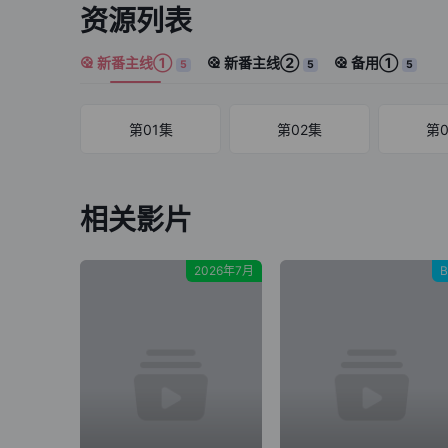
资源列表
新番主线①
新番主线②
备用①
5
5
5
第01集
第02集
第
相关影片
2026年7月
B