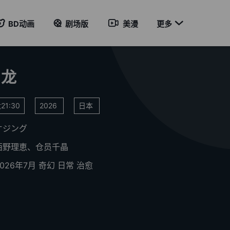

BD动画
剧场版
美漫
更多
与龙
21:30
2026
日本
オジング
西野理恵、仓员千晶
2026年7月
奇幻
日常
治愈