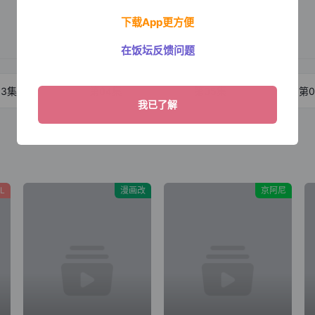
下载App更方便
在饭坛反馈问题
03集
第04集
第05集
第0
L
漫画改
京阿尼