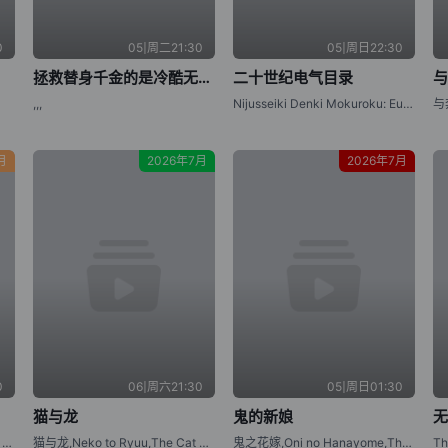
0
05|周二21:30
05|周日22:30
拯救替身千金的是冷酷无情冰之王子的爱
二十世纪电气目录
,,,
Nijusseiki Denki Mokuroku: Eureka Evrika,Sparks of Tomorrow
月
2026年7月
2026年7月
0
06|周六21:30
05|周日01:30
猫与龙
鬼的新娘
底牌很多的维多利亚,Tefuda ga Oome no Victoria,Victoria of Many Faces
猫与龙,Neko to Ryuu,The Cat and the Dragon
鬼之花嫁,Oni no Hanayome,The Ogre's Bride