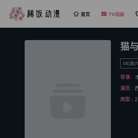
首页
TV动画
猫
06|周六
导演 :
演员 :
类型 :