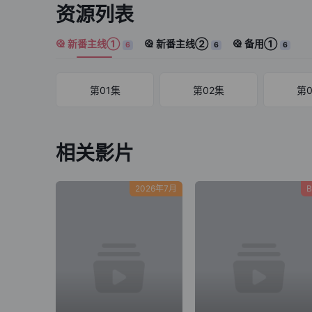
资源列表
新番主线①
新番主线②
备用①
6
6
6
第01集
第02集
第
相关影片
2026年7月
B