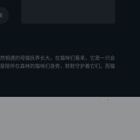
藏
然相遇的母猫抚养长大。在猫咪们看来，它是一只会
是陪伴在森林的猫咪们身旁，默默守护着它们。而猫