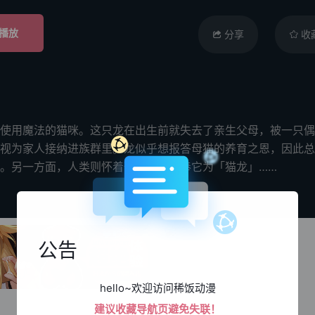
播放
分享
收
使用魔法的猫咪。这只龙在出生前就失去了亲生父母，被一只偶
视为家人接纳进族群里。龙似乎想报答母猫的养育之恩，因此总
。另一方面，人类则怀着敬畏之心，奉它为「猫龙」……
公告
hello~欢迎访问稀饭动漫
建议收藏导航页避免失联！