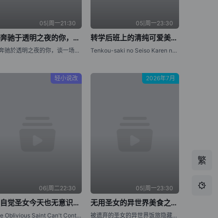
05|周一21:30
05|周一23:30
与奔驰于透明之夜的你，谈一场看不见的恋爱。
转学后班上的清纯可爱美少女，竟是小时候玩在一起的哥们儿
与奔驰於透明之夜的你，谈一场看不见的恋爱。
Tenkou-saki no Seiso Karen na Bishoujo ga, Mukashi Danshi to Omotte Issho ni Asonda Osananajimi Datta Ken,Oh Boy, Was I Wrong About Her
轻小说改
2026年7月
繁

06|周二22:30
05|周一23:30
无自觉圣女今天也无意识地释放力量
无用圣女的异世界美食之旅 凭借隐藏技能召唤露营车
The Oblivious Saint Can't Contain Her Power,Mujikaku Seijo wa Kyou mo Muishiki ni Chikara wo Tare Nagasu
被遗弃的圣女的异世界饭旅隐藏技能召唤了露营车,无用圣女的异世界美食之旅 凭藉隱藏技能召唤露营车,Suterare Seijo no Isekai Gohan Tabi: Kakure Skill de Camping Car wo Shoukan shimashita