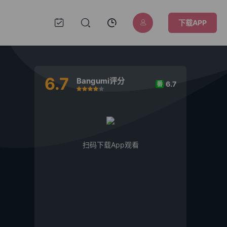
下载APP
6.7
Bangumi评分
6.7
番
很差
较差
还行
推荐
力荐
扫码下载App观看