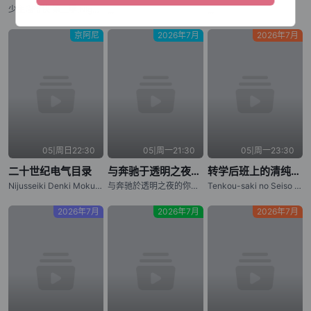
少主溜得快 第二季,Nige Jouzu no Wakagimi Season 2,The Elusive Samurai Season 2
,,,
,,,
京阿尼
2026年7月
2026年7月
05|周日22:30
05|周一21:30
05|周一23:30
二十世纪电气目录
与奔驰于透明之夜的你，谈一场看不见的恋爱。
转学后班上的清纯可爱美少女，竟是小时候玩在一起的哥们儿
Nijusseiki Denki Mokuroku: Eureka Evrika,Sparks of Tomorrow
与奔驰於透明之夜的你，谈一场看不见的恋爱。
Tenkou-saki no Seiso Karen na Bishoujo ga, Mukashi Danshi to Omotte Issho ni Asonda Osananajimi Datta Ken,Oh Boy, Was I Wrong About Her
2026年7月
2026年7月
2026年7月