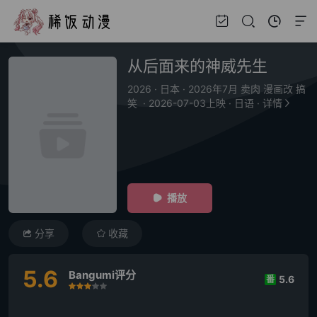
从后面来的神威先生
2026
·
日本
·
2026年7月 卖肉 漫画改 搞
笑
·
2026-07-03上映
·
日语
·
详情
播放
分享
收藏
5.6
Bangumi评分
5.6
番
很差
较差
还行
推荐
力荐