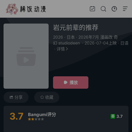
岩元前辈的推荐
2026
·
日本
·
2026年7月 漫画改 奇
幻 studiodeen
·
2026-07-04上映
·
日语
·
详情
播放
分享
收藏
3.7
Bangumi评分
3.7
番
很差
较差
还行
推荐
力荐