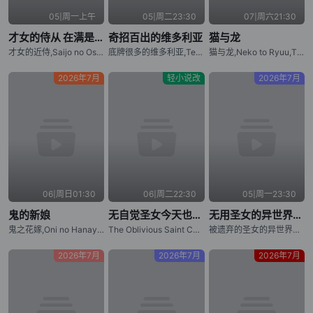
05|周一上午
05|周二23:30
07|周六21:30
才女的侍从 在满是高岭之花的贵族学校暗中照顾（毫无生活自理能力的）学院第一大小姐
奇招百出的维多利亚
猫与龙
才女的近侍,Saijo no Osewa: Takane no Hanadarake na Meimonkou de, Gakuin Ichi no Ojou-sama (Seikatsu Nouryoku Kaimu) wo Kagenagara Osewa suru Koto ni Narimashita,Rich Girl Caretaker: I'm Secretly the Caregiver of the Most Popular Girl in This Rich Kid School
底牌很多的维多利亚,Tefuda ga Oome no Victoria,Victoria of Many Faces
猫与龙,Neko to Ryuu,The Cat and the Dragon
2026年7月
轻小说改
2026年7月
06|周日01:30
06|周二22:30
05|周一23:30
鬼的新娘
无自觉圣女今天也无意识地释放力量
无用圣女的异世界美食之旅 凭借隐藏技能召唤露营车
鬼之花嫁,Oni no Hanayome,The Ogre's Bride
The Oblivious Saint Can't Contain Her Power,Mujikaku Seijo wa Kyou mo Muishiki ni Chikara wo Tare Nagasu
被遗弃的圣女的异世界饭旅隐藏技能召唤了露营车,无用圣女的异世界美食之旅 凭藉隱藏技能召唤露营车,Suterare Seijo no Isekai Gohan Tabi: Kakure Skill de Camping Car wo Shoukan shimashita
2026年7月
2026年7月
2026年7月