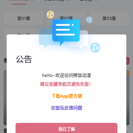
第01集
第02集
第03集
第04集
第05集
公告
相关影片
更多
2026年7月
BL
漫画改
hello~欢迎访问稀饭动漫
建议收藏导航页避免失联！
下载App更方便
在饭坛反馈问题
04|周六01:00
05|周三21:10
05|周二21:30
擅长逃跑的殿下 第二季
澈底对你成瘾
拯救替身千金的是冷酷无情冰之王子的爱