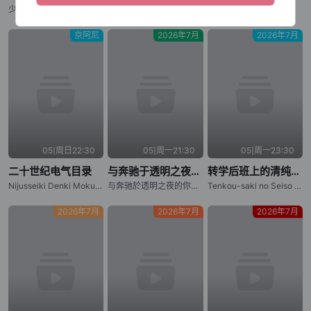
少主溜得快 第二季,Nige Jouzu no Wakagimi Season 2,The Elusive Samurai Season 2
,,,
,,,
京阿尼
2026年7月
2026年7月
05|周日22:30
05|周一21:30
05|周一23:30
二十世纪电气目录
与奔驰于透明之夜的你，谈一场看不见的恋爱。
转学后班上的清纯可爱美少女，竟是小时候玩在一起的哥们儿
Nijusseiki Denki Mokuroku: Eureka Evrika,Sparks of Tomorrow
与奔驰於透明之夜的你，谈一场看不见的恋爱。
Tenkou-saki no Seiso Karen na Bishoujo ga, Mukashi Danshi to Omotte Issho ni Asonda Osananajimi Datta Ken,Oh Boy, Was I Wrong About Her
2026年7月
2026年7月
2026年7月