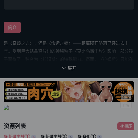
简介
是〈奇迹之力〉，还是〈命运之锁〉——距离陨石坠落已经过去十
年。受到巨大结晶释放出的神秘粒子〈莫比乌斯尘埃〉影响，部分孩
子获得了一种名为〈拉姆斯〉的特殊能力。然而，〈拉姆斯〉只能在
〈莫比乌斯尘埃〉所能覆盖的范围内发动。因此，拥有特殊能力的孩
展开

子们——〈拉姆斯载体〉，被禁止离开〈新葛饰〉这座城镇。为了排
解无法离开城镇的压抑，〈拉姆斯载体〉的孩子们纷纷组建队伍，沉
迷于一场利用〈拉姆斯〉争夺地盘的游戏。高中生荒木也是其中一
员。他与妹妹斯特拉、青梅竹马奥尔加等人组成了〈警察跳跃者〉，
每晚都沉浸在游戏之中。某一天，研究〈拉姆斯〉的汤田博士找到他
们，请求他们协助进行一项实验。荒木等人决定接受请求，却也因此
让自己的命运开始转动……获得特殊能力〈拉姆斯〉的少男少女们，
资源列表
排序
即将展开一场激烈的异能大战！
新番主线①
新番主线②
备用①
5
5
5