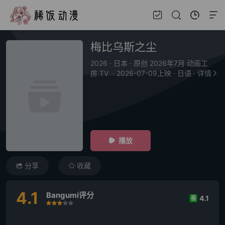
梅比乌斯之尘
2026
·
日本
·
原创 2026年7月 动画工
房 TV
·
2026-07-09上映
·
日语
·
详情
播放
分享
收藏
4.1
Bangumi评分
4.1
番
很差
较差
还行
推荐
力荐