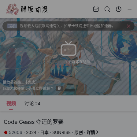
提示
上新建议、问题反馈请去bbs.xfchat.com
提示
请收藏官方导航页 xfani.com 或 稀饭动漫.com 以防失联。
提示
视频载入速度跟网速有关，如果卡顿请挂亚洲地区加速器。
提示
新番如果频繁出现花屏请切换线路！！！
视频
讨论
24
Code Geass 夺还的罗赛
52606
·
2024
·
日本
·
SUNRISE
·
原创
·
详情

