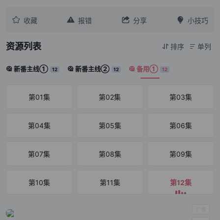




收藏
报错
分享
小技巧
资源列表
排序
单列


新番主线①
新番主线②
备用①



12
12
12
第01集
第02集
第03集
第04集
第05集
第06集
第07集
第08集
第09集
第10集
第11集
第12集