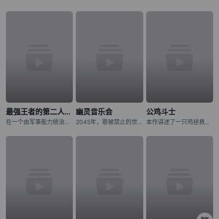
最强王者的第二人生 第二季
幽灵音乐会
公鸡斗士
在一个由军事能力统治的世界里，格雷国王拥有无与伦比的力量、财富和声望。然而，孤独在那拥有强大力量的人身后徘徊。在一个强大的国王迷人的外表之下，潜伏着一个人的外壳，没有目的和意志。转世到一个充满魔法和怪
2045年，歌被禁止的世界――。 音乐的创造与演奏，全都由音乐应用程式《MiucS》代替人类一手包办。 少女・相叶芹亚与朋友们外出时，听见了本应被禁止的歌声。 循着歌声的方向，芹亚所看见的是——
本作讲述了一只鸡拯救人类的故事。故事舞台设定在日本——当拥有压倒性力量、破坏城市并捕食人类的异形巨兽“鬼兽”突然出现，人们正陷入绝望深渊之时，挺身而出对抗鬼兽的竟是一只鸡。这只为寻找杀害妹妹的鬼兽而四