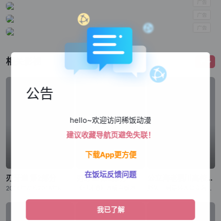
相关影视
更多
公告
hello~欢迎访问稀饭动漫
建议收藏导航页避免失联！
下载App更方便
在饭坛反馈问题
刃牙道 第2部分
刃牙道 第2部分
公立海老栖川高校天闷部
2014年から2018年にわたり『週刊少年チャンピオン』にて、连载された板垣恵介による同名コミックが原作の『刃牙道』。 “地上最强の亲子喧哗”が幕を闭じてから、刃牙をはじめ、歴戦のファイターたちは耐
《刃牙道》改编自板垣惠介创作的同名漫画，原作于2014年至2018年在《周刊少年Champion》上连载。“地表最强父子大战”落下帷幕后，以刃牙为首的众多身经百战的格斗家陷入了难以忍受的无聊之中。与此
野矢一树是转入公立海老栖川高校的新生，对天文感兴趣的他本想申请加入天文部，但却错入部室，成为了原本仅由女生组成的天闷部的一员。在这里，一树遇到了个性鲜明的女生部员们，有常常搞出问题来的户田山响子、天闷