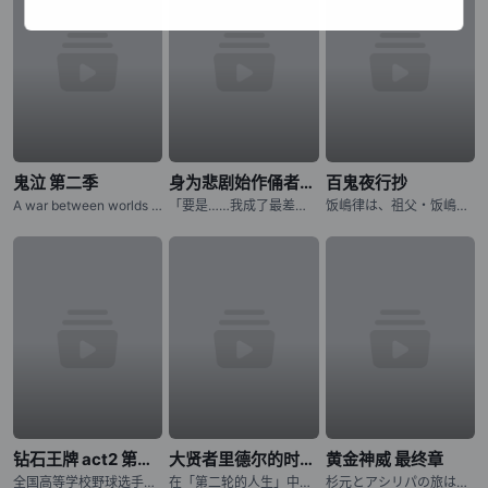
鬼泣 第二季
身为悲剧始作俑者的最强邪恶BOSS女王为民竭心尽力。 第二季
百鬼夜行抄
A war between worlds ignites as Dante must battle the only force that mirrors his own: his estranged
「要是……我成了最差劲的女王，记得杀了我喔。」 普莱朵·罗耶尔·艾比是一位八岁的公主。她察觉到自己前世是个出生在日本普通家庭，随处可见的平凡少女。而现在的她则是女性向游戏中作恶多端的最后头目女王……
饭嶋律は、祖父・饭嶋蜗牛から 妖魔を见ることができる不思议な力を 受け継いでいた。 そのために幼い顷から妖魔に狙われてきた律は 妖魔の目をあざむくために 髪を伸ばし、女の子の着物を着せられて
钻石王牌 act2 第二季
大贤者里德尔的时空逆行
黄金神威 最终章
全国高等学校野球选手権东京大会に参加する各校の选手の闘志みなぎる表情から始まります。稲城実业高等学校、市大三高、薬师高校といったライバルたちが登场し、彼らに挑む青道高校は沢村栄纯がエースナンバーを背负
在「第二轮的人生」中，夺回曾失去的一切！神秘组织「恶意之箱」夺走了青年里德尔的伙伴与世界。失去生存意义的他，在绝望边缘迎来最后的灵光一现：如果能回到一切尚未崩坏之前呢？历经千年、成为异形的里德尔，终于
杉元とアシリパの旅はクライマックスへ!! アイヌから夺われた金块を巡る生存竞争サバイバル、最终章に突入ッッ!!! 樺太から北海道に帰还した「不死身の杉元」こと杉元佐ーとアイヌの少女・アシリパは