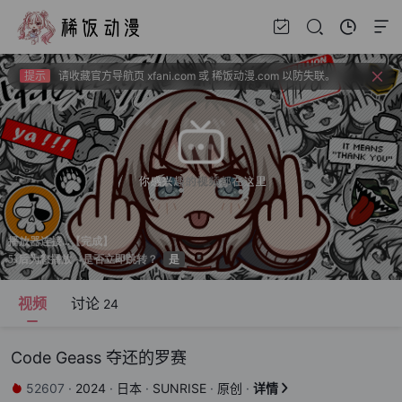
提示
新番如果频繁出现花屏请切换线路！！！
提示
上新建议、问题反馈请去bbs.xfchat.com
提示
请收藏官方导航页 xfani.com 或 稀饭动漫.com 以防失联。
提示
视频载入速度跟网速有关，如果卡顿请挂亚洲地区加速器。
提示
新番如果频繁出现花屏请切换线路！！！
视频
讨论
24
Code Geass 夺还的罗赛
52607
·
2024
·
日本
·
SUNRISE
·
原创
·
详情

