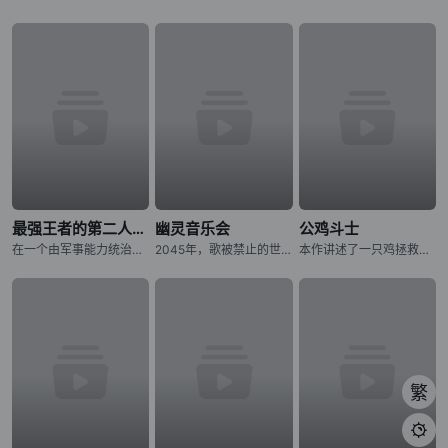
最强王者的第二人生 第二季
幽灵音乐会
公鸡斗士
在一个由军事能力统治的世界里，格雷国王拥有无与伦比的力量、财富和声望。然而，孤独在那拥有强大力量的人身后徘徊。在一个强大的国王迷人的外表之下，潜伏着一个人的外壳，没有目的和意志。转世到一个充满魔法和怪
2045年，歌被禁止的世界――。 音乐的创造与演奏，全都由音乐应用程式《MiucS》代替人类一手包办。 少女・相叶芹亚与朋友们外出时，听见了本应被禁止的歌声。 循着歌声的方向，芹亚所看见的是——
本作讲述了一只鸡拯救人类的故事。故事舞台设定在日本——当拥有压倒性力量、破坏城市并捕食人类的异形巨兽“鬼兽”突然出现，人们正陷入绝望深渊之时，挺身而出对抗鬼兽的竟是一只鸡。这只为寻找杀害妹妹的鬼兽而四
繁
