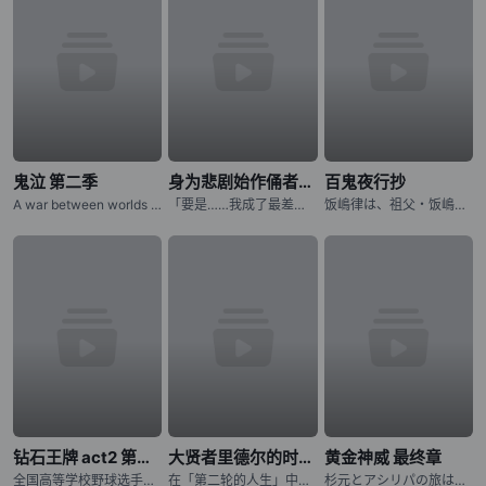
鬼泣 第二季
身为悲剧始作俑者的最强邪恶BOSS女王为民竭心尽力。 第二季
百鬼夜行抄
A war between worlds ignites as Dante must battle the only force that mirrors his own: his estranged
「要是……我成了最差劲的女王，记得杀了我喔。」 普莱朵·罗耶尔·艾比是一位八岁的公主。她察觉到自己前世是个出生在日本普通家庭，随处可见的平凡少女。而现在的她则是女性向游戏中作恶多端的最后头目女王……
饭嶋律は、祖父・饭嶋蜗牛から 妖魔を见ることができる不思议な力を 受け継いでいた。 そのために幼い顷から妖魔に狙われてきた律は 妖魔の目をあざむくために 髪を伸ばし、女の子の着物を着せられて
钻石王牌 act2 第二季
大贤者里德尔的时空逆行
黄金神威 最终章
全国高等学校野球选手権东京大会に参加する各校の选手の闘志みなぎる表情から始まります。稲城実业高等学校、市大三高、薬师高校といったライバルたちが登场し、彼らに挑む青道高校は沢村栄纯がエースナンバーを背负
在「第二轮的人生」中，夺回曾失去的一切！神秘组织「恶意之箱」夺走了青年里德尔的伙伴与世界。失去生存意义的他，在绝望边缘迎来最后的灵光一现：如果能回到一切尚未崩坏之前呢？历经千年、成为异形的里德尔，终于
杉元とアシリパの旅はクライマックスへ!! アイヌから夺われた金块を巡る生存竞争サバイバル、最终章に突入ッッ!!! 樺太から北海道に帰还した「不死身の杉元」こと杉元佐ーとアイヌの少女・アシリパは