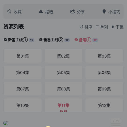




收藏
报错
分享
小技巧
资源列表
排序
单列
下集



新番主线①
新番主线②
备用①



12
12
12
第01集
第02集
第03集
第04集
第05集
第06集
第07集
第08集
第09集
第10集
第11集
第12集