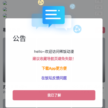
相关影视
更多
公告
hello~欢迎访问稀饭动漫
建议收藏导航页避免失联！
下载App更方便
在饭坛反馈问题
刃牙道 第2部分
刃牙道 第2部分
公立海老栖川高校天闷部
2014年から2018年にわたり『週刊少年チャンピオン』にて、连载された板垣恵介による同名コミックが原作の『刃牙道』。 “地上最强の亲子喧哗”が幕を闭じてから、刃牙をはじめ、歴戦のファイターたちは耐
《刃牙道》改编自板垣惠介创作的同名漫画，原作于2014年至2018年在《周刊少年Champion》上连载。“地表最强父子大战”落下帷幕后，以刃牙为首的众多身经百战的格斗家陷入了难以忍受的无聊之中。与此
野矢一树是转入公立海老栖川高校的新生，对天文感兴趣的他本想申请加入天文部，但却错入部室，成为了原本仅由女生组成的天闷部的一员。在这里，一树遇到了个性鲜明的女生部员们，有常常搞出问题来的户田山响子、天闷