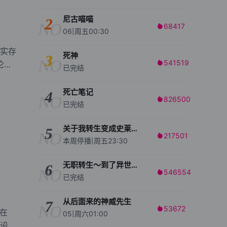
尼古喵喵
2
NO
68417

06|周五00:30
实存
死神
3
NO
541519
沦为

已完结
死亡笔记
4
NO
826500

已完结
关于我转生变成史莱姆这档事 第四季
5
NO
217501

本周停播|周五23:30
无职转生～到了异世界就拿出真本事～
6
NO
546554

已完结
从后面来的神威先生
7
NO
53672

在
05|周六01:00
设法