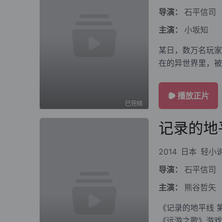
导演：
石平信司
主演：
小坂知
某日，数万名玩家
在的异世界里，被
不法之地。 不善
播放正片
已完结
记录的地
2014
日本
轻小
导演：
石平信司
主演：
熊谷哲矢
《记录的地平线 
《远游之歌》游戏