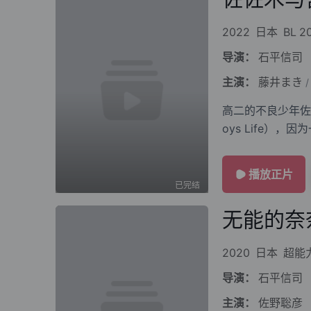
2022
日本
BL
2
导演：
石平信司
主演：
藤井まき
/
高二的不良少年佐
oys Life）
播放正片
已完结
无能的奈
2020
日本
超能
导演：
石平信司
主演：
佐野聡彦