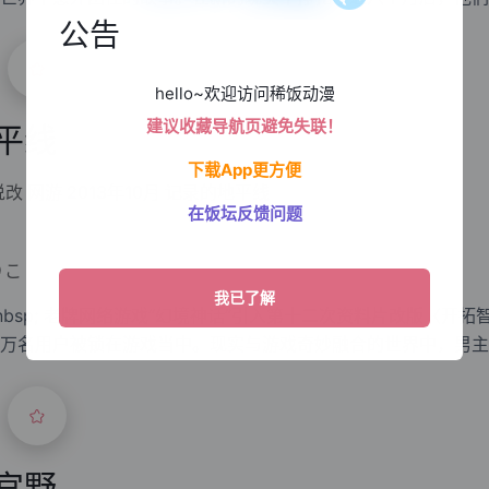
秩序，并保卫了陆地人民免受地精入
公告
hello~欢迎访问稀饭动漫
建议收藏导航页避免失联！
平线
下载App更方便
说改
网游
2013年10月
记录的地平线
在饭坛反馈问题
りこ
sp; &nbsp; 老牌网络游戏“幻境神话”引入第十二次资料片改版〈开拓
万名用户被锁在游戏当中。现实与游戏奇妙融合的世界中，男主
台上展开了战
宫野