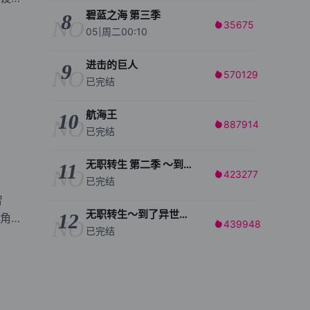
碧蓝之海 第三季
8
NO
35675

05|周二00:10
进击的巨人
9
NO
570129

已完结
航海王
10
NO
887914

已完结
无职转生 第二季 ～到了异世界就拿出真本事～
11
NO
423277

已完结
智
无职转生～到了异世界就拿出真本事～ 第2部分
12
角城
NO
439948

已完结