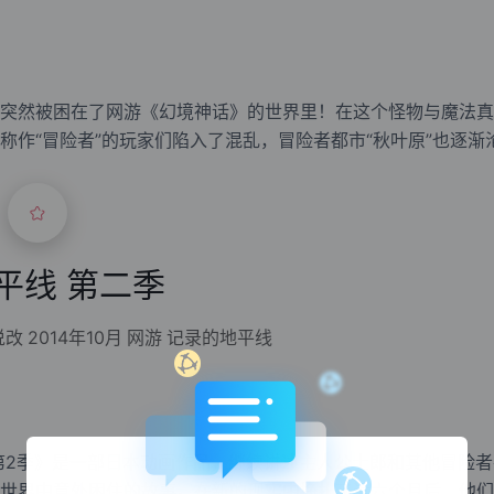
突然被困在了网游《幻境神话》的世界里！在这个怪物与魔法真
称作“冒险者”的玩家们陷入了混乱，冒险者都市“秋叶原”也逐渐
交际的城惠，也是这样的冒险
平线 第二季
说改
2014年10月
网游
记录的地平线
第2季》是一部日本动画作品，继续讲述主人公士郎和其他冒险者
世界中意外困住的故事。在新的现实中挣扎了近六个月后，他们