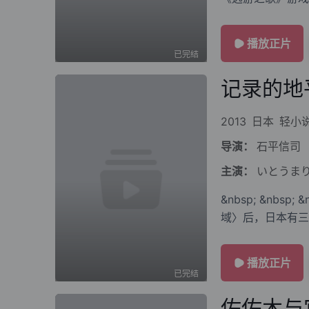
恢复了秋叶原城的
播放正片
已完结
记录的地
2013
日本
轻小
导演：
石平信司
主演：
いとうま
&nbsp; &nb
域〉后，日本有三
惠在秋叶原街的舞
播放正片
已完结
佐佐木与