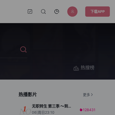
下载APP
热搜榜
热播影片
更多
无职转生 第三季 ～到了异世界就拿出真本事～
1
NO
128431

06|周日23:10