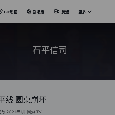

BD动画
剧场版
美漫
更多
平线 圆桌崩坏
说改
2021年1月
网游
TV