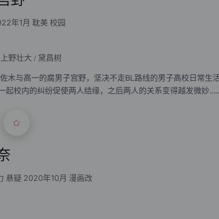
022年1月
耽美
校园
上野壮大
黛昌树
/
佐木与高一的腐男子宫野，坚决不走BL路线的男子高校日常生活
，因为一起校内的纠纷促使两人结缘，之后两人的关系变得越发微妙.....
奈
力
悬疑
2020年10月
漫画改