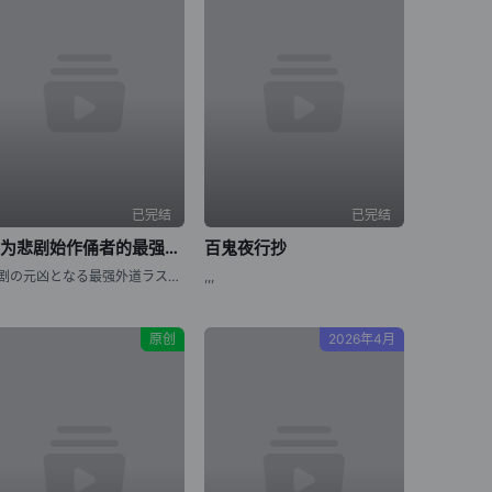
已完结
已完结
身为悲剧始作俑者的最强邪恶BOSS女王为民竭心尽力。 第二季
百鬼夜行抄
悲剧の元凶となる最强外道ラスボス女王は民の为に尽くします。Season2,Higeki no Genkyou to Naru Saikyou Gedou Last Boss Joou wa Tami no Tame ni Tsukushimasu. Season 2,The Most Heretical Last Boss Queen: From Villainess to Savior Season 2,Higeki no Genkyou to Naru Saikyou Gedou Last Boss
,,,
原创
2026年4月