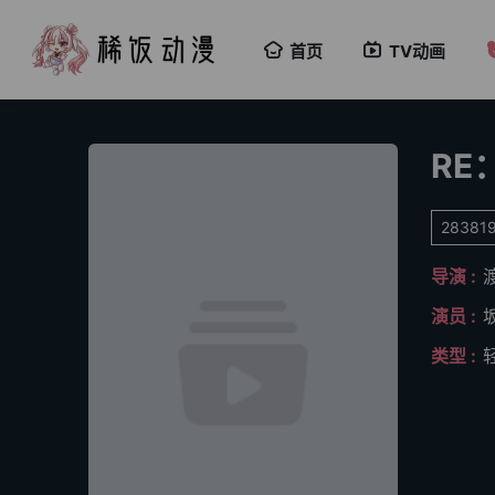
首页
TV动画
RE
2838
导演 :
演员 :
类型 :