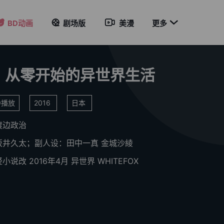

BD动画
剧场版
美漫
更多
：从零开始的异世界生活
19播放
2016
日本
渡边政治
坂井久太；副人设：田中一真
金城沙綾
轻小说改
2016年4月
异世界
WHITEFOX