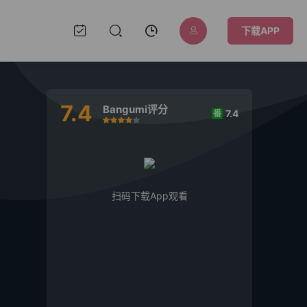
下载APP
7.4
Bangumi评分
7.4
番
很差
较差
还行
推荐
力荐
扫码下载App观看