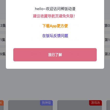
hello~欢迎访问稀饭动漫
建议收藏导航页避免失联！
03集
第04集
第05集
第0
下载App更方便
在饭坛反馈问题
11集
第12集
第13集
第1
19集
第20集
第21集
第2
6
狗神煌
游戏改