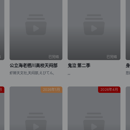
结
已完结
已完结
公立海老栖川高校天闷部
鬼泣 第二季
虾掰天文社,天闷部,えびてん,
,,,
月
2026年1月
2026年4月