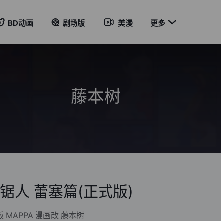

BD动画
剧场版
美漫
更多
锯人 蕾塞篇(正式版)
版
MAPPA
漫画改
藤本树