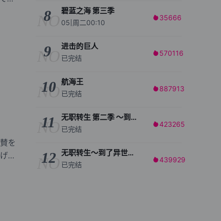
碧蓝之海 第三季
8
NO
35666

05|周二00:10
进击的巨人
9
NO
570116

已完结
航海王
10
NO
887913

已完结
无职转生 第二季 ～到了异世界就拿出真本事～
11
NO
423265

已完结
賛を
无职转生～到了异世界就拿出真本事～ 第2部分
12
げら
NO
439929

已完结