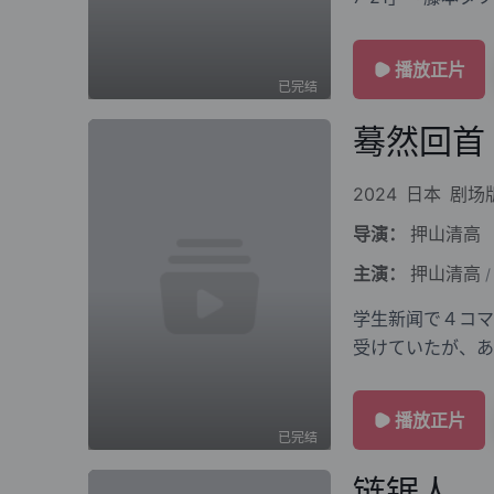
き残った2人の绊
播放正片
已完结
蓦然回首
2024
日本
剧场
导演：
押山清高
主演：
押山清高
/
学生新闻で４コマ
受けていたが、あ
れる…。二人の少
播放正片
已完结
链锯人