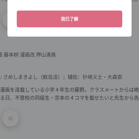
を描く『庭には二羽ニ
版
藤本树
漫画改
押山清高
さめしまきよし（鮫岛洁）；辅佐：针﨑义士・大森崇
/
漫画を连载している小学４年生の藤野。クラスメートからは絶
る日、不登校の同级生・京本の４コマを载せたいと先生から告
女をつないだのは、漫画へのひたむ