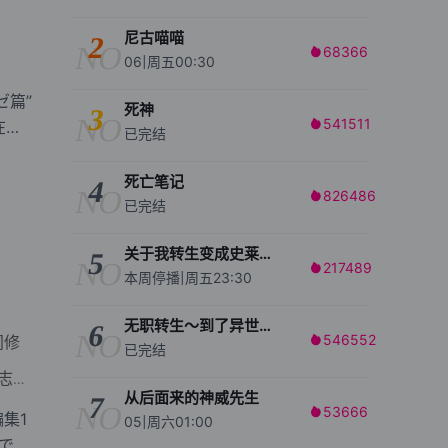
尼古喵喵
2
NO
68366

06|周五00:30
死神
3
NO
541511

已完结
死亡笔记
4
NO
826486

已完结
关于我转生变成史莱姆这档事 第四季
5
NO
217489

本周停播|周五23:30
无职转生～到了异世界就拿出真本事～
6
NO
546552
间修

已完结
遥
羽迫凯
(7)
天田俊贵、竹内柚纪、高桥佐知、森
/
/
/
从后面来的神威先生
7
NO
53666

集1
05|周六01:00
界で生