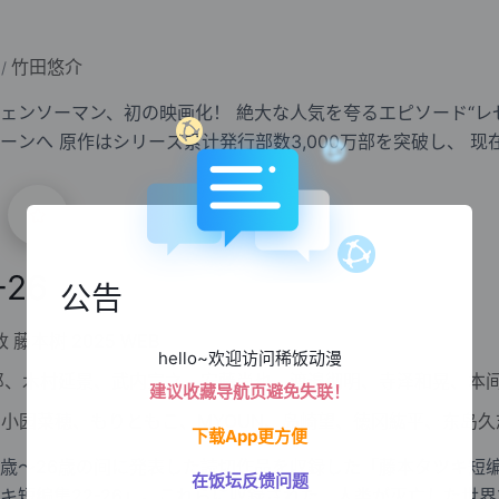
竹田悠介
/
初の映画化！ 絶大な人気を夸るエピソード“レゼ篇”
00万部を突破し、 现在
」(集英社
-26
公告
改
藤本树
2025
WEB
hello~欢迎访问稀饭动漫
郎、木村延景、武内宣之、安藤尚也、渡邉彻明、寺泽和晃、本
建议收藏导航页避免失联！
g、小园菜穂、もりともこ、MYOUN、岛崎望、徳冈紘平、东岛久志、佐川
下载App更方便
7歳～26歳の间に発表した読切作品を収録した「藤本タツキ短编
在饭坛反馈问题
タツキ短编集22-26」。これらに収録された、人类が灭亡した世