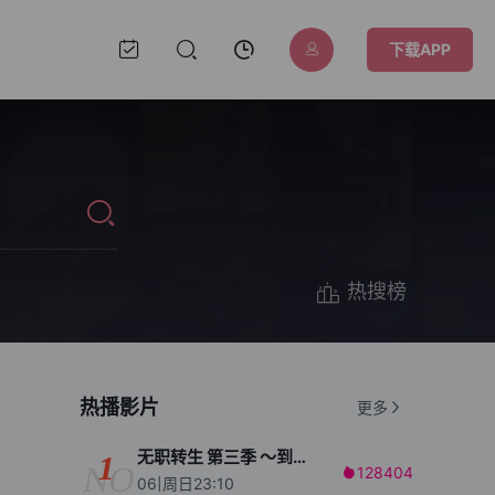
下载APP
热搜榜
热播影片
更多
无职转生 第三季 ～到了异世界就拿出真本事～
1
NO
128404

06|周日23:10