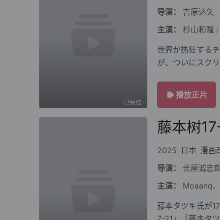
导演：
吉原达矢
主演：
杉山和隆
/
世界が热狂するチェンソーマン、
が、ついにスクリーンへ 原作はシリーズ累计発行部数3,0
「少年ジャンプ+
播放正片
已完结
藤本树17
2025
日本
漫画
导演：
长屋诚志
主演：
Moaan
藤本タツキ氏が1
7-21」「藤本