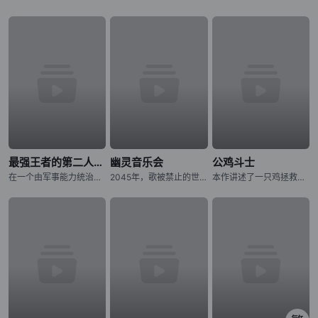
最强王者的第二人生 第二季
幽灵音乐会
公鸡斗士
在一个由军事能力统治的世界里，格雷国王拥有无与伦比的力量、财富和声望。然而，孤独在那拥有强大力量的人身后徘徊。在一个强大的国王迷人的外表之下，潜伏着一个人的外壳，没有目的和意志。转世到一个充满魔法和怪
2045年，歌被禁止的世界――。 音乐的创造与演奏，全都由音乐应用程式《MiucS》代替人类一手包办。 少女・相叶芹亚与朋友们外出时，听见了本应被禁止的歌声。 循着歌声的方向，芹亚所看见的是——
本作讲述了一只鸡拯救人类的故事。故事舞台设定在日本——当拥有压倒性力量、破坏城市并捕食人类的异形巨兽“鬼兽”突然出现，人们正陷入绝望深渊之时，挺身而出对抗鬼兽的竟是一只鸡。这只为寻找杀害妹妹的鬼兽而四