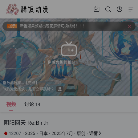
提示
视频载入速度跟网速有关，如果卡顿请挂亚洲地区加速器。
提示
新番如果频繁出现花屏请切换线路！！！
提示
上新建议、问题反馈请去bbs.xfchat.com
提示
请收藏官方导航页 xfani.com 或 稀饭动漫.com 以防失联。
提示
视频载入速度跟网速有关，如果卡顿请挂亚洲地区加速器。
提示
新番如果频繁出现花屏请切换线路！！！
视频
讨论
14
阴阳回天 Re:Birth
12207
·
2025
·
日本
·
2025年7月
·
原创
·
详情

