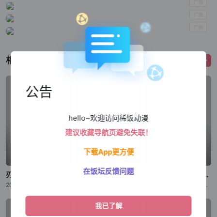
相关影视
更多
公告
hello~欢迎访问稀饭动漫
建议收藏导航页避免失联！
下载App更方便
在饭坛反馈问题
刃牙道 第2部分
刃牙道 第2部分
公立海老栖川高校天闷部
2014年から2018年にわたり『週刊少年チャンピオン』にて、连载された板垣恵介による同名コミックが原作の『刃牙道』。 “地上最强の亲子喧哗”が幕を闭じてから、刃牙をはじめ、歴戦のファイターたちは耐
《刃牙道》改编自板垣惠介创作的同名漫画，原作于2014年至2018年在《周刊少年Champion》上连载。“地表最强父子大战”落下帷幕后，以刃牙为首的众多身经百战的格斗家陷入了难以忍受的无聊之中。与此
野矢一树是转入公立海老栖川高校的新生，对天文感兴趣的他本想申请加入天文部，但却错入部室，成为了原本仅由女生组成的天闷部的一员。在这里，一树遇到了个性鲜明的女生部员们，有常常搞出问题来的户田山响子、天闷