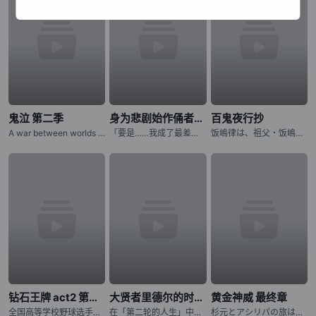
鬼泣 第二季
身为悲剧始作俑者的最强邪恶BOSS女王为民竭心尽力。 第二季
百鬼夜行抄
A war between worlds ignites as Dante must battle the only force that mirrors his own: his estranged
「要是……我成了最差劲的女王，记得杀了我喔。」 普莱朵·罗耶尔·艾比是一位八岁的公主。她察觉到自己前世是个出生在日本普通家庭，随处可见的平凡少女。而现在的她则是女性向游戏中作恶多端的最后头目女王……
饭嶋律は、祖父・饭嶋蜗牛から 妖魔を见ることができる不思议な力を 受け継いでいた。 そのために幼い顷から妖魔に狙われてきた律は 妖魔の目をあざむくために 髪を伸ばし、女の子の着物を着せられて
钻石王牌 act2 第二季
大贤者里德尔的时空逆行
黄金神威 最终章
全国高等学校野球选手権东京大会に参加する各校の选手の闘志みなぎる表情から始まります。稲城実业高等学校、市大三高、薬师高校といったライバルたちが登场し、彼らに挑む青道高校は沢村栄纯がエースナンバーを背负
在「第二轮的人生」中，夺回曾失去的一切！神秘组织「恶意之箱」夺走了青年里德尔的伙伴与世界。失去生存意义的他，在绝望边缘迎来最后的灵光一现：如果能回到一切尚未崩坏之前呢？历经千年、成为异形的里德尔，终于
杉元とアシリパの旅はクライマックスへ!! アイヌから夺われた金块を巡る生存竞争サバイバル、最终章に突入ッッ!!! 樺太から北海道に帰还した「不死身の杉元」こと杉元佐ーとアイヌの少女・アシリパは