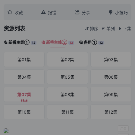




收藏
报错
分享
小技巧
资源列表
排序
单列
下集



新番主线①
新番主线②
备用①



12
12
12
第01集
第02集
第03集
第04集
第05集
第06集
第07集
第08集
第09集
第10集
第11集
第12集