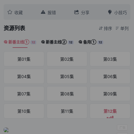




收藏
报错
分享
小技巧
资源列表
排序
单列


新番主线①
新番主线②
备用①



12
12
12
第01集
第02集
第03集
第04集
第05集
第06集
第07集
第08集
第09集
第10集
第11集
第12集