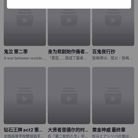
鬼泣 第二季
身为悲剧始作俑者的最强邪恶BOSS女王为民竭心尽力。 第二季
百鬼夜行抄
A war between worlds ignites as Dante must battle the only force that mirrors his own: his estranged
「要是……我成了最差劲的女王，记得杀了我喔。」 普莱朵·罗耶尔·艾比是一位八岁的公主。她察觉到自己前世是个出生在日本普通家庭，随处可见的平凡少女。而现在的她则是女性向游戏中作恶多端的最后头目女王……
饭嶋律は、祖父・饭嶋蜗牛から 妖魔を见ることができる不思议な力を 受け継いでいた。 そのために幼い顷から妖魔に狙われてきた律は 妖魔の目をあざむくために 髪を伸ばし、女の子の着物を着せられて
钻石王牌 act2 第二季
大贤者里德尔的时空逆行
黄金神威 最终章
全国高等学校野球选手権东京大会に参加する各校の选手の闘志みなぎる表情から始まります。稲城実业高等学校、市大三高、薬师高校といったライバルたちが登场し、彼らに挑む青道高校は沢村栄纯がエースナンバーを背负
在「第二轮的人生」中，夺回曾失去的一切！神秘组织「恶意之箱」夺走了青年里德尔的伙伴与世界。失去生存意义的他，在绝望边缘迎来最后的灵光一现：如果能回到一切尚未崩坏之前呢？历经千年、成为异形的里德尔，终于
杉元とアシリパの旅はクライマックスへ!! アイヌから夺われた金块を巡る生存竞争サバイバル、最终章に突入ッッ!!! 樺太から北海道に帰还した「不死身の杉元」こと杉元佐ーとアイヌの少女・アシリパは