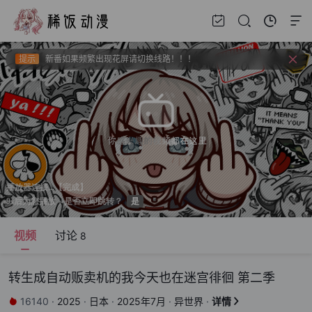
提示
请收藏官方导航页 xfani.com 或 稀饭动漫.com 以防失联。
提示
视频载入速度跟网速有关，如果卡顿请挂亚洲地区加速器。
提示
新番如果频繁出现花屏请切换线路！！！
视频
讨论
8
转生成自动贩卖机的我今天也在迷宫徘徊 第二季
16140
·
2025
·
日本
·
2025年7月
·
异世界
·
详情

