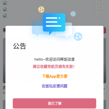
相关影视
更多
公告
hello~欢迎访问稀饭动漫
建议收藏导航页避免失联！
下载App更方便
在饭坛反馈问题
刃牙道 第2部分
刃牙道 第2部分
公立海老栖川高校天闷部
2014年から2018年にわたり『週刊少年チャンピオン』にて、连载された板垣恵介による同名コミックが原作の『刃牙道』。 “地上最强の亲子喧哗”が幕を闭じてから、刃牙をはじめ、歴戦のファイターたちは耐
《刃牙道》改编自板垣惠介创作的同名漫画，原作于2014年至2018年在《周刊少年Champion》上连载。“地表最强父子大战”落下帷幕后，以刃牙为首的众多身经百战的格斗家陷入了难以忍受的无聊之中。与此
野矢一树是转入公立海老栖川高校的新生，对天文感兴趣的他本想申请加入天文部，但却错入部室，成为了原本仅由女生组成的天闷部的一员。在这里，一树遇到了个性鲜明的女生部员们，有常常搞出问题来的户田山响子、天闷