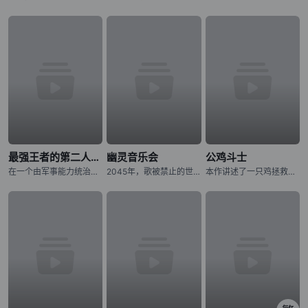
最强王者的第二人生 第二季
幽灵音乐会
公鸡斗士
在一个由军事能力统治的世界里，格雷国王拥有无与伦比的力量、财富和声望。然而，孤独在那拥有强大力量的人身后徘徊。在一个强大的国王迷人的外表之下，潜伏着一个人的外壳，没有目的和意志。转世到一个充满魔法和怪
2045年，歌被禁止的世界――。 音乐的创造与演奏，全都由音乐应用程式《MiucS》代替人类一手包办。 少女・相叶芹亚与朋友们外出时，听见了本应被禁止的歌声。 循着歌声的方向，芹亚所看见的是——
本作讲述了一只鸡拯救人类的故事。故事舞台设定在日本——当拥有压倒性力量、破坏城市并捕食人类的异形巨兽“鬼兽”突然出现，人们正陷入绝望深渊之时，挺身而出对抗鬼兽的竟是一只鸡。这只为寻找杀害妹妹的鬼兽而四