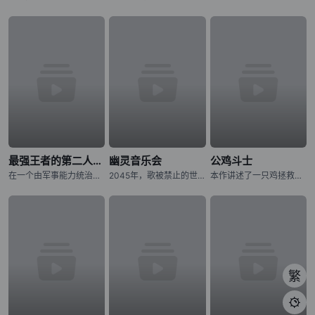
最强王者的第二人生 第二季
幽灵音乐会
公鸡斗士
在一个由军事能力统治的世界里，格雷国王拥有无与伦比的力量、财富和声望。然而，孤独在那拥有强大力量的人身后徘徊。在一个强大的国王迷人的外表之下，潜伏着一个人的外壳，没有目的和意志。转世到一个充满魔法和怪
2045年，歌被禁止的世界――。 音乐的创造与演奏，全都由音乐应用程式《MiucS》代替人类一手包办。 少女・相叶芹亚与朋友们外出时，听见了本应被禁止的歌声。 循着歌声的方向，芹亚所看见的是——
本作讲述了一只鸡拯救人类的故事。故事舞台设定在日本——当拥有压倒性力量、破坏城市并捕食人类的异形巨兽“鬼兽”突然出现，人们正陷入绝望深渊之时，挺身而出对抗鬼兽的竟是一只鸡。这只为寻找杀害妹妹的鬼兽而四
繁
