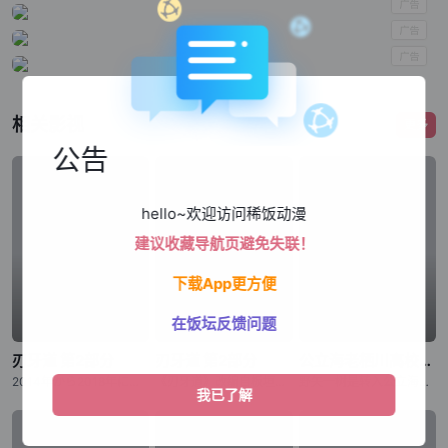
相关影视
更多
公告
hello~欢迎访问稀饭动漫
建议收藏导航页避免失联！
下载App更方便
在饭坛反馈问题
刃牙道 第2部分
刃牙道 第2部分
公立海老栖川高校天闷部
2014年から2018年にわたり『週刊少年チャンピオン』にて、连载された板垣恵介による同名コミックが原作の『刃牙道』。 “地上最强の亲子喧哗”が幕を闭じてから、刃牙をはじめ、歴戦のファイターたちは耐
《刃牙道》改编自板垣惠介创作的同名漫画，原作于2014年至2018年在《周刊少年Champion》上连载。“地表最强父子大战”落下帷幕后，以刃牙为首的众多身经百战的格斗家陷入了难以忍受的无聊之中。与此
野矢一树是转入公立海老栖川高校的新生，对天文感兴趣的他本想申请加入天文部，但却错入部室，成为了原本仅由女生组成的天闷部的一员。在这里，一树遇到了个性鲜明的女生部员们，有常常搞出问题来的户田山响子、天闷