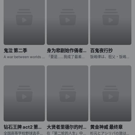
鬼泣 第二季
身为悲剧始作俑者的最强邪恶BOSS女王为民竭心尽力。 第二季
百鬼夜行抄
A war between worlds ignites as Dante must battle the only force that mirrors his own: his estranged
「要是……我成了最差劲的女王，记得杀了我喔。」 普莱朵·罗耶尔·艾比是一位八岁的公主。她察觉到自己前世是个出生在日本普通家庭，随处可见的平凡少女。而现在的她则是女性向游戏中作恶多端的最后头目女王……
饭嶋律は、祖父・饭嶋蜗牛から 妖魔を见ることができる不思议な力を 受け継いでいた。 そのために幼い顷から妖魔に狙われてきた律は 妖魔の目をあざむくために 髪を伸ばし、女の子の着物を着せられて
钻石王牌 act2 第二季
大贤者里德尔的时空逆行
黄金神威 最终章
全国高等学校野球选手権东京大会に参加する各校の选手の闘志みなぎる表情から始まります。稲城実业高等学校、市大三高、薬师高校といったライバルたちが登场し、彼らに挑む青道高校は沢村栄纯がエースナンバーを背负
在「第二轮的人生」中，夺回曾失去的一切！神秘组织「恶意之箱」夺走了青年里德尔的伙伴与世界。失去生存意义的他，在绝望边缘迎来最后的灵光一现：如果能回到一切尚未崩坏之前呢？历经千年、成为异形的里德尔，终于
杉元とアシリパの旅はクライマックスへ!! アイヌから夺われた金块を巡る生存竞争サバイバル、最终章に突入ッッ!!! 樺太から北海道に帰还した「不死身の杉元」こと杉元佐ーとアイヌの少女・アシリパは