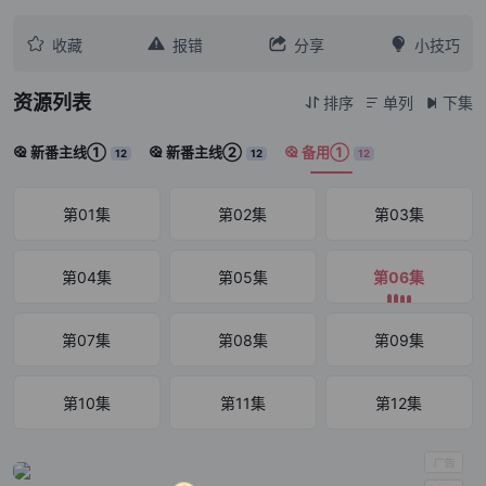




收藏
报错
分享
小技巧
资源列表
排序
单列
下集



新番主线①
新番主线②
备用①



12
12
12
第01集
第02集
第03集
第04集
第05集
第06集
第07集
第08集
第09集
第10集
第11集
第12集