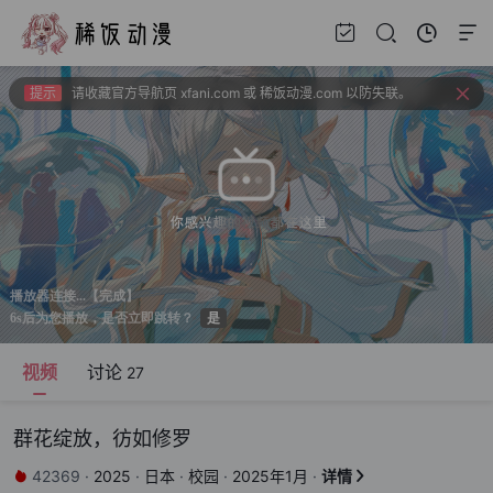
提示
上新建议、问题反馈请去bbs.xfchat.com
提示
请收藏官方导航页 xfani.com 或 稀饭动漫.com 以防失联。
提示
视频载入速度跟网速有关，如果卡顿请挂亚洲地区加速器。
提示
新番如果频繁出现花屏请切换线路！！！
视频
讨论
27
群花绽放，彷如修罗
42369
·
2025
·
日本
·
校园
·
2025年1月
·
详情

