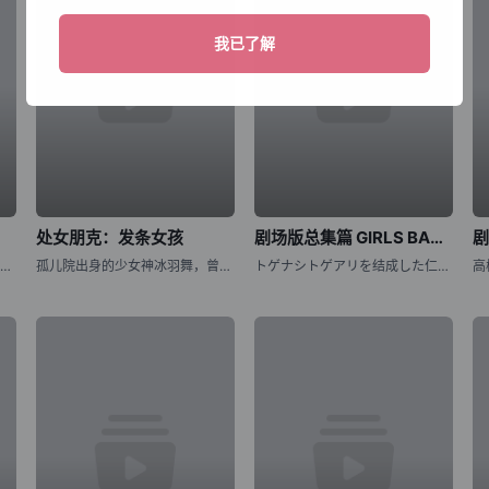
晴
处女朋克：发条女孩
剧场版总集篇 GIRLS BAND CRY 呐、未来。
真琴、咲、龙二，三人相遇后已经快过一年。在面对各自的烦恼并逐渐改变的过程中，学校也迎来了春假。真琴开始意识到自己对咲的感情，而另一方面，咲则前往夏威夷去见自己的爸爸裕司。在属于父女的亲子时光中，咲尽情
孤儿院出身的少女神冰羽舞，曾梦想成为索玛迪亚工程师，却在少年时亲眼目睹Mr.优雅处决院长（非法改造索玛迪亚通缉犯），梦想与家园一夕崩毁。对Mr.优雅的恨意，伴随她成长为猎人。十年后，羽舞已是独当一面的
トゲナシトゲアリを结成した仁菜は捨ててきた故郷と向き合う。 桃香は捨ててきたバンド「ダイヤモンドダスト」と向き合う。 それぞれ过去を克服した2人に触発された一同は过去を乗り越えプロを目指す