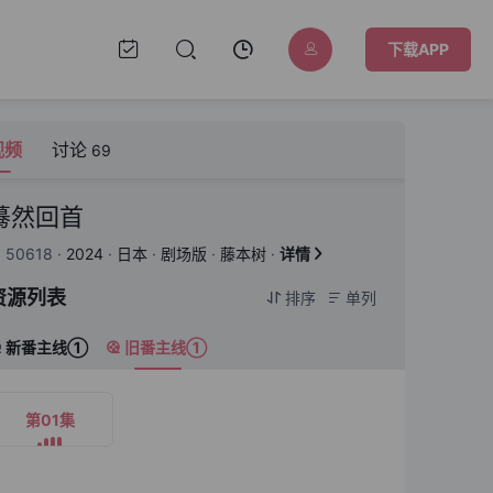
下载APP
视频
讨论
69
蓦然回首
50618
·
2024
·
日本
·
剧场版
·
藤本树
·
详情


资源列表
排序
单列


新番主线①
旧番主线①


第01集