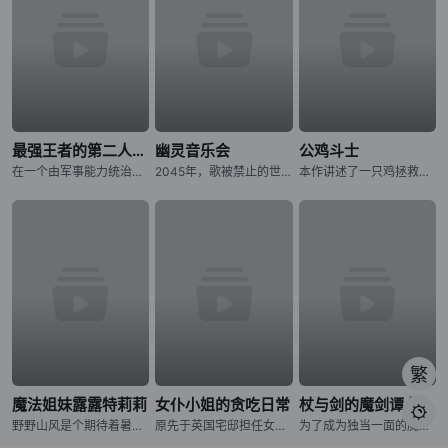
最强王者的第二人生 第二季
幽灵音乐会
公鸡斗士
在一个由军事能力统治的世界里，格雷国王拥有无与伦比的力量、财富和声望。然而，孤独在那拥有强大力量的人身后徘徊。在一个强大的国王迷人的外表之下，潜伏着一个人的外壳，没有目的和意志。转世到一个充满魔法和怪
2045年，歌被禁止的世界――。 音乐的创造与演奏，全都由音乐应用程式《MiucS》代替人类一手包办。 少女・相叶芹亚与朋友们外出时，听见了本应被禁止的歌声。 循着歌声的方向，芹亚所看见的是——
本作讲述了一只鸡拯救人类的故事。故事舞台设定在日本——当拥有压倒性力量、破坏城市并捕食人类的异形巨兽“鬼兽”突然出现，人们正陷入绝望深渊之时，挺身而出对抗鬼兽的竟是一只鸡。这只为寻找杀害妹妹的鬼兽而四
繁
魔法姐妹露露特莉莉
女仆小姐的贪吃日常
杖与剑的魔剑谭 第二季

野野山风是个期待着暑假的天真小学生。野野山流则是个内敛，却非常努力进取的国中生。曾经无话不谈的姐妹，最近的距离却似乎变得遥远…… 某天，风遇见了一艘宇宙船，并从中获得了魔法力量。同时，流竟也获得了
原先于英国宅邸担任女仆的雀，基于某些原因来到日本一角的小小公寓展开新生活。尽管有许多需要操心的事情，不过对日本食物充满好奇的雀，潇洒地离开公寓去寻找美食…！由非日常的小女仆所献上的窝心日常，就此开演！
为了成为独当一面的魔导士，少年威尔进入魔法学院学习。然而个性努力认真的他，即使想成为魔导士却有个致命性的弱点。那就是「他完全无法使用魔法」。同学跟老师都用冷漠的眼神看待他，尽管有的时候感到相当挫折，威