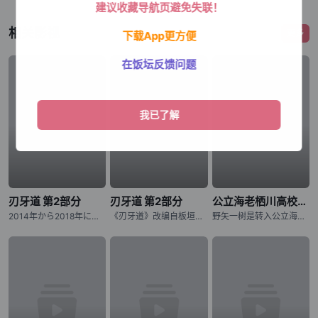
建议收藏导航页避免失联！
相关影视
更多
下载App更方便
在饭坛反馈问题
刃牙道 第2部分
刃牙道 第2部分
公立海老栖川高校天闷部
2014年から2018年にわたり『週刊少年チャンピオン』にて、连载された板垣恵介による同名コミックが原作の『刃牙道』。 “地上最强の亲子喧哗”が幕を闭じてから、刃牙をはじめ、歴戦のファイターたちは耐
《刃牙道》改编自板垣惠介创作的同名漫画，原作于2014年至2018年在《周刊少年Champion》上连载。“地表最强父子大战”落下帷幕后，以刃牙为首的众多身经百战的格斗家陷入了难以忍受的无聊之中。与此
野矢一树是转入公立海老栖川高校的新生，对天文感兴趣的他本想申请加入天文部，但却错入部室，成为了原本仅由女生组成的天闷部的一员。在这里，一树遇到了个性鲜明的女生部员们，有常常搞出问题来的户田山响子、天闷