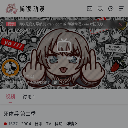
提示
新番如果频繁出现花屏请切换线路！！！
提示
上新建议、问题反馈请去bbs.xfchat.com
提示
请收藏官方导航页 xfani.com 或 稀饭动漫.com 以防失联。
提示
视频载入速度跟网速有关，如果卡顿请挂亚洲地区加速器。
提示
新番如果频繁出现花屏请切换线路！！！
视频
讨论
1
死体兵 第二季
1537
·
2004
·
日本
·
TV
·
科幻
·
详情

