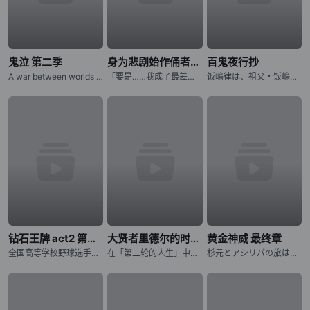
鬼泣 第二季
身为悲剧始作俑者的最强邪恶BOSS女王为民竭心尽力。 第二季
百鬼夜行抄
A war between worlds ignites as Dante must battle the only force that mirrors his own: his estranged
「要是……我成了最差劲的女王，记得杀了我喔。」 普莱朵·罗耶尔·艾比是一位八岁的公主。她察觉到自己前世是个出生在日本普通家庭，随处可见的平凡少女。而现在的她则是女性向游戏中作恶多端的最后头目女王……
饭嶋律は、祖父・饭嶋蜗牛から 妖魔を见ることができる不思议な力を 受け継いでいた。 そのために幼い顷から妖魔に狙われてきた律は 妖魔の目をあざむくために 髪を伸ばし、女の子の着物を着せられて
钻石王牌 act2 第二季
大贤者里德尔的时空逆行
黄金神威 最终章
全国高等学校野球选手権东京大会に参加する各校の选手の闘志みなぎる表情から始まります。稲城実业高等学校、市大三高、薬师高校といったライバルたちが登场し、彼らに挑む青道高校は沢村栄纯がエースナンバーを背负
在「第二轮的人生」中，夺回曾失去的一切！神秘组织「恶意之箱」夺走了青年里德尔的伙伴与世界。失去生存意义的他，在绝望边缘迎来最后的灵光一现：如果能回到一切尚未崩坏之前呢？历经千年、成为异形的里德尔，终于
杉元とアシリパの旅はクライマックスへ!! アイヌから夺われた金块を巡る生存竞争サバイバル、最终章に突入ッッ!!! 樺太から北海道に帰还した「不死身の杉元」こと杉元佐ーとアイヌの少女・アシリパは