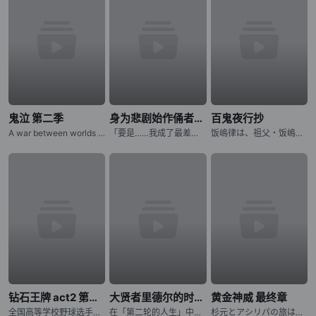
鬼泣 第二季
身为悲剧始作俑者的最强邪恶BOSS女王为民竭心尽力。 第二季
百鬼夜行抄
A war between worlds ignites as Dante must battle the only force that mirrors his own: his estranged
「要是……我成了最差劲的女王，记得杀了我喔。」 普莱朵·罗耶尔·艾比是一位八岁的公主。她察觉到自己前世是个出生在日本普通家庭，随处可见的平凡少女。而现在的她则是女性向游戏中作恶多端的最后头目女王……
饭嶋律は、祖父・饭嶋蜗牛から 妖魔を见ることができる不思议な力を 受け継いでいた。 そのために幼い顷から妖魔に狙われてきた律は 妖魔の目をあざむくために 髪を伸ばし、女の子の着物を着せられて
钻石王牌 act2 第二季
大贤者里德尔的时空逆行
黄金神威 最终章
全国高等学校野球选手権东京大会に参加する各校の选手の闘志みなぎる表情から始まります。稲城実业高等学校、市大三高、薬师高校といったライバルたちが登场し、彼らに挑む青道高校は沢村栄纯がエースナンバーを背负
在「第二轮的人生」中，夺回曾失去的一切！神秘组织「恶意之箱」夺走了青年里德尔的伙伴与世界。失去生存意义的他，在绝望边缘迎来最后的灵光一现：如果能回到一切尚未崩坏之前呢？历经千年、成为异形的里德尔，终于
杉元とアシリパの旅はクライマックスへ!! アイヌから夺われた金块を巡る生存竞争サバイバル、最终章に突入ッッ!!! 樺太から北海道に帰还した「不死身の杉元」こと杉元佐ーとアイヌの少女・アシリパは