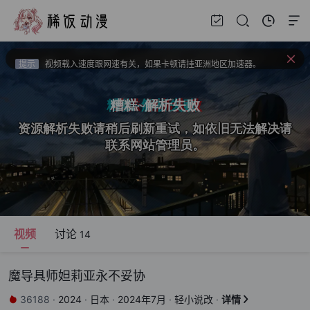
提示
上新建议、问题反馈请去bbs.xfchat.com
提示
请收藏官方导航页 xfani.com 或 稀饭动漫.com 以防失联。
提示
视频载入速度跟网速有关，如果卡顿请挂亚洲地区加速器。
提示
新番如果频繁出现花屏请切换线路！！！
视频
讨论
14
魔导具师妲莉亚永不妥协
36188
·
2024
·
日本
·
2024年7月
·
轻小说改
·
详情

