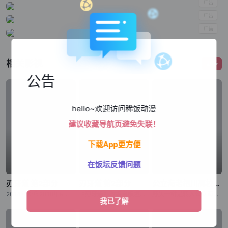
相关影视
更多
公告
hello~欢迎访问稀饭动漫
建议收藏导航页避免失联！
下载App更方便
在饭坛反馈问题
刃牙道 第2部分
刃牙道 第2部分
公立海老栖川高校天闷部
2014年から2018年にわたり『週刊少年チャンピオン』にて、连载された板垣恵介による同名コミックが原作の『刃牙道』。 “地上最强の亲子喧哗”が幕を闭じてから、刃牙をはじめ、歴戦のファイターたちは耐
《刃牙道》改编自板垣惠介创作的同名漫画，原作于2014年至2018年在《周刊少年Champion》上连载。“地表最强父子大战”落下帷幕后，以刃牙为首的众多身经百战的格斗家陷入了难以忍受的无聊之中。与此
野矢一树是转入公立海老栖川高校的新生，对天文感兴趣的他本想申请加入天文部，但却错入部室，成为了原本仅由女生组成的天闷部的一员。在这里，一树遇到了个性鲜明的女生部员们，有常常搞出问题来的户田山响子、天闷