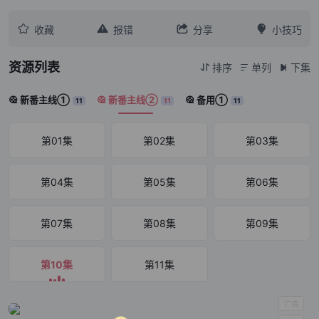




收藏
报错
分享
小技巧
资源列表
排序
单列
下集



新番主线①
新番主线②
备用①



11
11
11
第01集
第02集
第03集
第04集
第05集
第06集
第07集
第08集
第09集
第10集
第11集