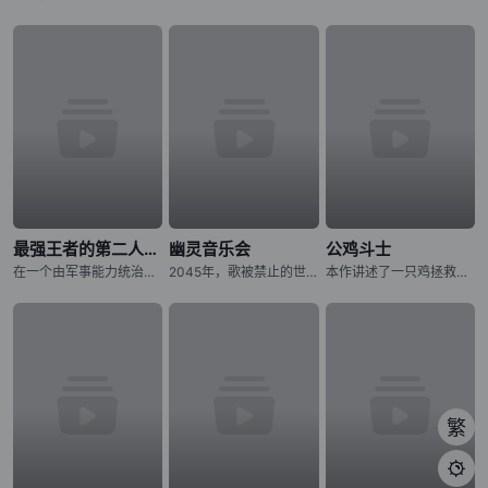
最强王者的第二人生 第二季
幽灵音乐会
公鸡斗士
在一个由军事能力统治的世界里，格雷国王拥有无与伦比的力量、财富和声望。然而，孤独在那拥有强大力量的人身后徘徊。在一个强大的国王迷人的外表之下，潜伏着一个人的外壳，没有目的和意志。转世到一个充满魔法和怪
2045年，歌被禁止的世界――。 音乐的创造与演奏，全都由音乐应用程式《MiucS》代替人类一手包办。 少女・相叶芹亚与朋友们外出时，听见了本应被禁止的歌声。 循着歌声的方向，芹亚所看见的是——
本作讲述了一只鸡拯救人类的故事。故事舞台设定在日本——当拥有压倒性力量、破坏城市并捕食人类的异形巨兽“鬼兽”突然出现，人们正陷入绝望深渊之时，挺身而出对抗鬼兽的竟是一只鸡。这只为寻找杀害妹妹的鬼兽而四
繁
