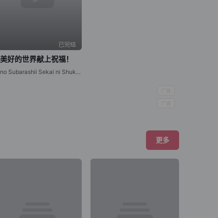
已完结
为美好的世界献上祝福！
Kono Subarashii Sekai ni Shukufuku o!,祝福这个美好的世界！,このすば
更多