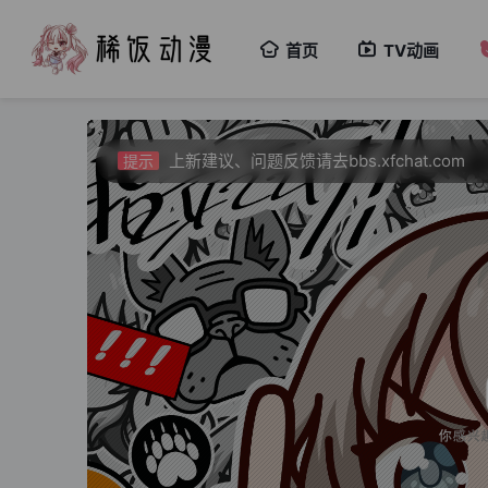
视频载入速度跟网速有关，如果卡顿请挂亚
提示
首页
TV动画
新番如果频繁出现花屏请切换线路！！！
提示
上新建议、问题反馈请去bbs.xfchat.com
提示
请收藏官方导航页 xfani.com 或 稀饭动漫.
提示
视频载入速度跟网速有关，如果卡顿请挂亚
提示
新番如果频繁出现花屏请切换线路！！！
提示