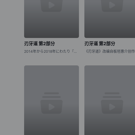
刃牙道 第2部分
刃牙道 第2部分
2014年から2018年にわたり『週刊少年チャンピオン』にて、连载された板垣恵介による同名コミックが原作の『刃牙道』。 “地上最强の亲子喧哗”が幕を闭じてから、刃牙をはじめ、歴戦のファイターたちは耐