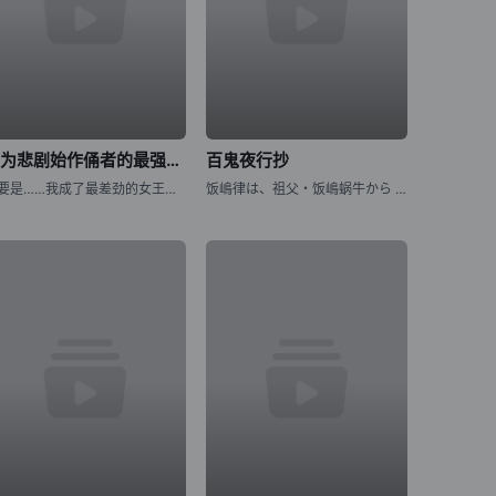
身为悲剧始作俑者的最强邪恶BOSS女王为民竭心尽力。 第二季
百鬼夜行抄
「要是……我成了最差劲的女王，记得杀了我喔。」 普莱朵·罗耶尔·艾比是一位八岁的公主。她察觉到自己前世是个出生在日本普通家庭，随处可见的平凡少女。而现在的她则是女性向游戏中作恶多端的最后头目女王……
饭嶋律は、祖父・饭嶋蜗牛から 妖魔を见ることができる不思议な力を 受け継いでいた。 そのために幼い顷から妖魔に狙われてきた律は 妖魔の目をあざむくために 髪を伸ばし、女の子の着物を着せられて