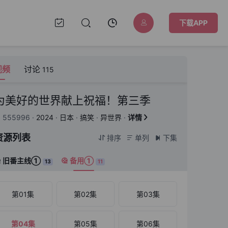
下载APP
视频
讨论
115
为美好的世界献上祝福！第三季
555996
·
2024
·
日本
·
搞笑
·
异世界
·
详情


资源列表
排序
单列
下集



旧番主线①
备用①


13
11
第01集
第02集
第03集
第04集
第05集
第06集