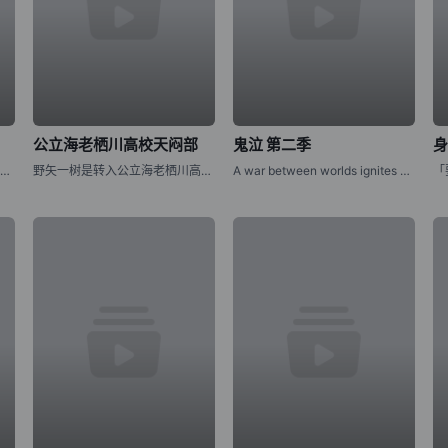
公立海老栖川高校天闷部
鬼泣 第二季
《刃牙道》改编自板垣惠介创作的同名漫画，原作于2014年至2018年在《周刊少年Champion》上连载。“地表最强父子大战”落下帷幕后，以刃牙为首的众多身经百战的格斗家陷入了难以忍受的无聊之中。与此
野矢一树是转入公立海老栖川高校的新生，对天文感兴趣的他本想申请加入天文部，但却错入部室，成为了原本仅由女生组成的天闷部的一员。在这里，一树遇到了个性鲜明的女生部员们，有常常搞出问题来的户田山响子、天闷
A war between worlds ignites as Dante must battle the only force that mirrors his own: his estranged