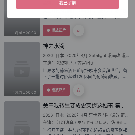
主演：
菱沼义仁
大正时代的阴阳师「摩绪」，因诅咒而活了超
过900年。令和时代的少女「菜花」，意外穿
越到妖怪横行的大正时代，并在摩绪指出她身
上的异变后，得知两人竟被施下同样的诅咒！
播放正片
18|周日00:00
跨越时代的邂逅、交错的命运。摩绪与菜花
神之水滴
2026
日本
2026年4月
Satelight
漫画改
漫改
主演：
諏访壮大
/
古宫阳子
世界级的葡萄酒评论家神咲丰多香辞世后，留
下了一批时价超过120亿圆的葡萄酒收藏。 他
在遗嘱中表示，只要有谁能将他亲自选出的12
瓶伟大的葡萄酒，以及立于其顶点的梦幻逸品
播放正片
17|周日00:00
「神之雫」， 连同酒名及生产年
关于我转生变成史莱姆这档事 第四季
2026
日本
2026年4月
异世界
轻小说改
奇幻
主演：
江畑谅真
/
ボワセイユレミ、佐藤正浩、日高綾美
举行开国祭，并与各国建立起邦交的魔国联邦