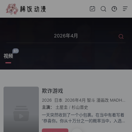
61
视频
欺诈游戏
2026
日本
2026年4月
智斗
漫画改
MADHouse
主演：
土屋圭
/
杉山晋史
一天突然收到了一个小包裹。在当中有着写着
“恭喜你。你从十万分之一的概率当中，入选了
欺诈游戏”的信，以及一亿日圆现金。而那就是