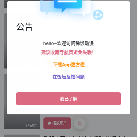
播放正片
已完结
幸腹涂鸦
公告
2015
日本
新房昭之
百合
SHAFT
2015年1月
主演：
潮月一也
/
大原盛仁
/
内藤健
本作的故事描述中学二年级的学生町子凉，因
hello~欢迎访问稀饭动漫
父母双方都身在海外工作，而原本照顾着自己
建议收藏导航页避免失联！
的奶奶也已过世，开始独自生活后的凉才发现
自己料理手艺退步的非常严重，开始后悔当初
播放正片
下载App更方便
已完结
没有听奶奶的话进行厨艺训练。就在某一天家
在饭坛反馈问题
五等分的新娘∽
2023
日本
恋爱
漫画改
校园
党争
主演：
胜又圣人、潮月一也
「落第寸前」「勉强嫌い」の美少女五つ子
を、 アルバイト家庭教师として「卒业」まで
导くことになった风太郎。 高校生活も残すと
ころ半年、最后の夏休みが始まろうとしてい
播放正片
已完结
た。 そこで受験勉强に集中すべく