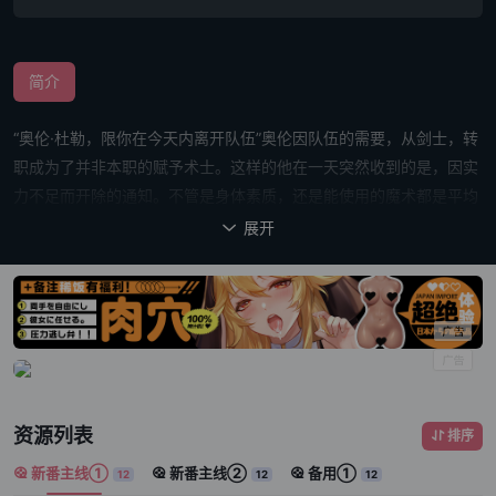
简介
“奥伦·杜勒，限你在今天内离开队伍”奥伦因队伍的需要，从剑士，转
职成为了并非本职的赋予术士。这样的他在一天突然收到的是，因实
力不足而开除的通知。不管是身体素质，还是能使用的魔术都是平均
水平，没有什么突出的东西——。而这样的奥伦的优点是，能够将就
展开

算是凡人只要努力就能习得的技术，全部都学会——正所谓“泛而不
精”。在独自开始重新活动后，奥伦从赋予术士转职回了剑士。不
过，赋予术士绝对不是白当的。在勇者队伍时代培养的知识、经验，
以及开发出的数个原创魔术，让奥伦成长为了强得脱离常识的剑
士……？！
资源列表
排序
新番主线①
新番主线②
备用①
12
12
12