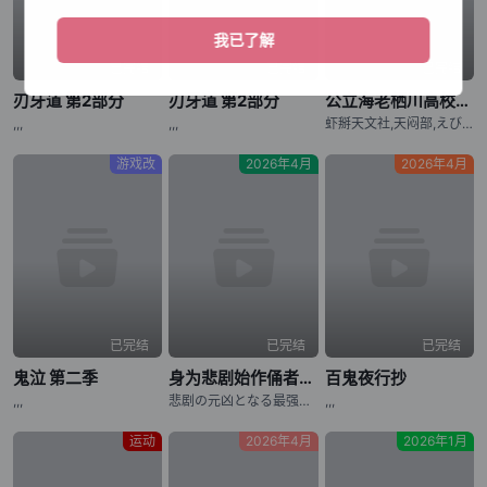
已完结
已完结
已完结
刃牙道 第2部分
刃牙道 第2部分
公立海老栖川高校天闷部
,,,
,,,
虾掰天文社,天闷部,えびてん,
游戏改
2026年4月
2026年4月
已完结
已完结
已完结
鬼泣 第二季
身为悲剧始作俑者的最强邪恶BOSS女王为民竭心尽力。 第二季
百鬼夜行抄
,,,
悲剧の元凶となる最强外道ラスボス女王は民の为に尽くします。Season2,Higeki no Genkyou to Naru Saikyou Gedou Last Boss Joou wa Tami no Tame ni Tsukushimasu. Season 2,The Most Heretical Last Boss Queen: From Villainess to Savior Season 2,Higeki no Genkyou to Naru Saikyou Gedou Last Boss
,,,
运动
2026年4月
2026年1月