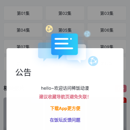
第01集
第02集
第03集
第04集
第05集
第06集
第07集
第08集
第09集
第10集
第11集
第12集
公告
相关影片
hello~欢迎访问稀饭动漫
更多
建议收藏导航页避免失联！
2026
2026
狗神煌
下载App更方便
在饭坛反馈问题