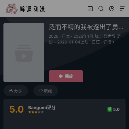
泛而不精的我被逐出了勇者队伍
2026
·
日本
·
2026年1月 战斗 异世界 奇
幻
·
2026-01-04上映
·
日语
·
详情
播放
分享
收藏
5.0
Bangumi评分
5.0
番
很差
较差
还行
推荐
力荐