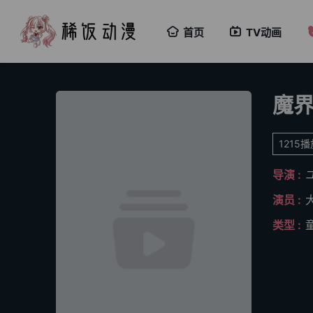
首页
TV动画
魔
1215
导演 :
演员 :
类型 :