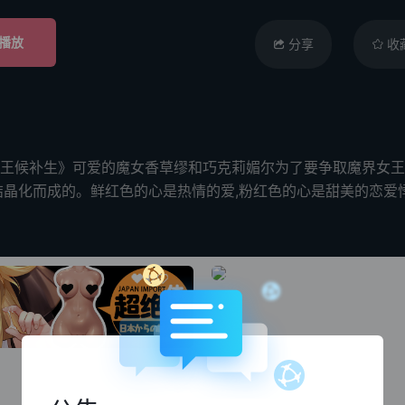
播放
分享
收
界女王候补生》可爱的魔女香草缪和巧克莉媚尔为了要争取魔界女
结晶化而成的。鲜红色的心是热情的爱,粉红色的心是甜美的恋爱