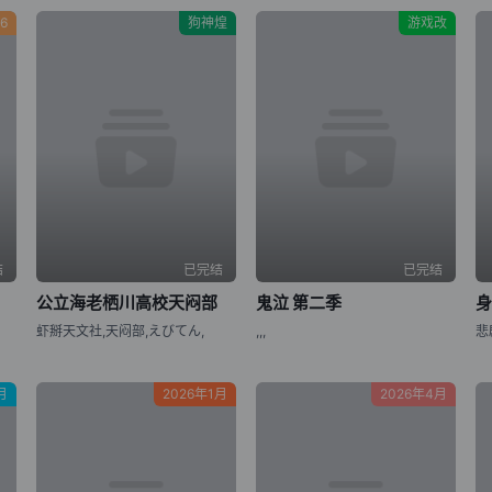
51集
6
狗神煌
游戏改
结
已完结
已完结
公立海老栖川高校天闷部
鬼泣 第二季
虾掰天文社,天闷部,えびてん,
,,,
月
2026年1月
2026年4月