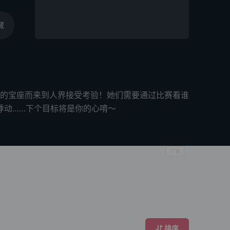
藏
王的宝座而来到人界接受考验！她们需要通过比赛看谁
悸动……下个目标将是你的心唷～
排序