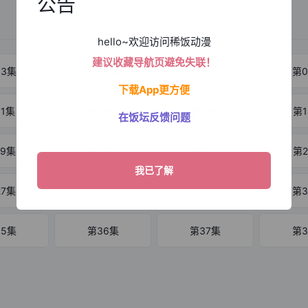
公告
hello~欢迎访问稀饭动漫
建议收藏导航页避免失联！
03集
第04集
第05集
第0
下载App更方便
11集
第12集
第13集
第1
在饭坛反馈问题
19集
第20集
第21集
第2
27集
第28集
第29集
第3
35集
第36集
第37集
第3
43集
第44集
第45集
第4