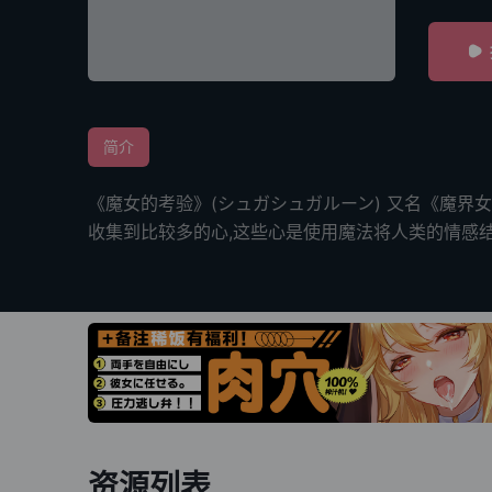
简介
《魔女的考验》(シュガシュガルーン) 又名《魔
收集到比较多的心,这些心是使用魔法将人类的情感
资源列表