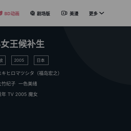

BD动画
剧场版
美漫
更多
界女王候补生
播放
2005
日本
ユキヒロマツシタ（福岛宏之）
大竹纪子
一色美绪
童年
TV
2005
魔女