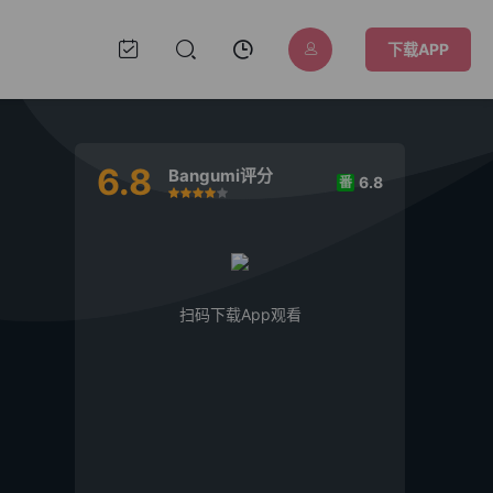
下载APP
6.8
Bangumi评分
6.8
番
很差
较差
还行
推荐
力荐
扫码下载App观看