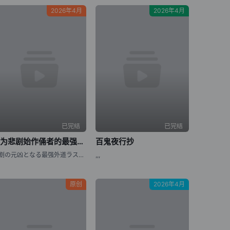
2026年4月
2026年4月
已完结
已完结
身为悲剧始作俑者的最强邪恶BOSS女王为民竭心尽力。 第二季
百鬼夜行抄
悲剧の元凶となる最强外道ラスボス女王は民の为に尽くします。Season2,Higeki no Genkyou to Naru Saikyou Gedou Last Boss Joou wa Tami no Tame ni Tsukushimasu. Season 2,The Most Heretical Last Boss Queen: From Villainess to Savior Season 2,Higeki no Genkyou to Naru Saikyou Gedou Last Boss
,,,
原创
2026年4月